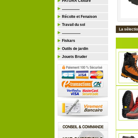
PATURA Clôture
...................
Récolte et Fenaison
Travail du sol
La sélecti
....................
Fiskars
Outils de jardin
Jouets Bruder