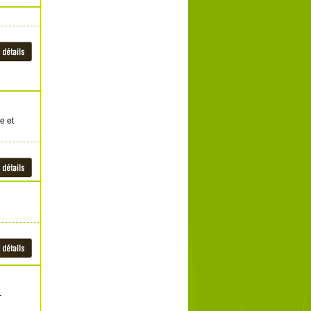
e et
-