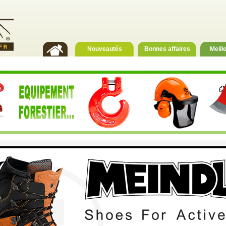
Nouveautés
Bonnes affaires
Meill
rnitures agricole, forestier et d'élevage pour professi