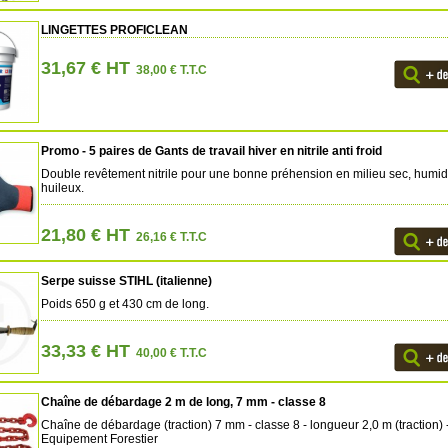
LINGETTES PROFICLEAN
31,67 € HT
38,00 € T.T.C
Promo - 5 paires de Gants de travail hiver en nitrile anti froid
Double revêtement nitrile pour une bonne préhension en milieu sec, humid
huileux.
21,80 € HT
26,16 € T.T.C
Serpe suisse STIHL (italienne)
Poids 650 g et 430 cm de long.
33,33 € HT
40,00 € T.T.C
Chaîne de débardage 2 m de long, 7 mm - classe 8
Chaîne de débardage (traction) 7 mm - classe 8 - longueur 2,0 m (traction) 
Equipement Forestier