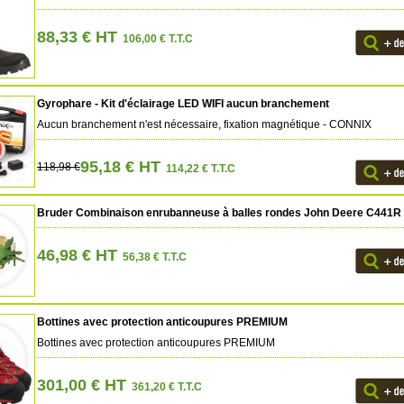
88,33 € HT
106,00 € T.T.C
Gyrophare - Kit d'éclairage LED WIFI aucun branchement
Aucun branchement n'est nécessaire, fixation magnétique - CONNIX
95,18 € HT
118,98 €
114,22 € T.T.C
Bruder Combinaison enrubanneuse à balles rondes John Deere C441R
46,98 € HT
56,38 € T.T.C
Bottines avec protection anticoupures PREMIUM
Bottines avec protection anticoupures PREMIUM
301,00 € HT
361,20 € T.T.C