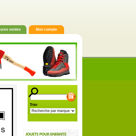
eures ventes
Mon compte
onnels et particuliers
Trier