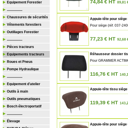
74,84 € HT
Equipement Forestier
89,81 
..................
Chaussures de sécurités
Appuie-tête pour siège
Vêtements forestiers
Pour siège (réf. 037-24
Outillages Forestier
77,23 € HT
..................
92,68 
Pièces tracteurs
Réhausseur dossier ti
Equipements tracteurs
Pour GRAMMER ACTIMO
Roues et Pneus
Pompe Hydraulique
116,76 € HT
140,1
..................
Equipement d'atelier
Appuie-tête tissu siè
Outils à main
Outils pneumatiques
119,39 € HT
143,2
Bosch électroportatif
..................
Élevage
Appuie-tête pour siè