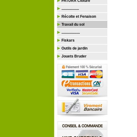
PATURA Clôture
...................
Récolte et Fenaison
Travail du sol
....................
Fiskars
Outils de jardin
Jouets Bruder