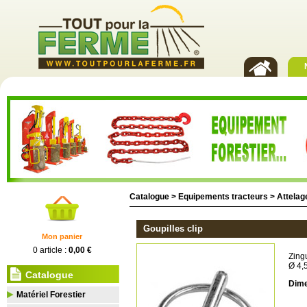
Catalogue >
Equipements tracteurs
>
Attelag
Goupilles clip
Mon panier
0 article :
0,00 €
Zing
Ø 4,
Catalogue
Dime
Matériel Forestier