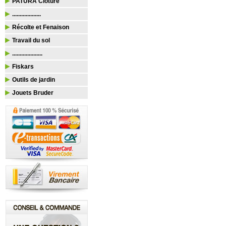
PATURA Clôture
...................
Récolte et Fenaison
Travail du sol
....................
Fiskars
Outils de jardin
Jouets Bruder