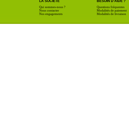
LA SOCIÉTÉ
BESOIN D'AIDE ?
Qui sommes-nous ?
Questions fréquentes
Nous contacter
Modalités de paiement
Nos engagements
Modalités de livraison