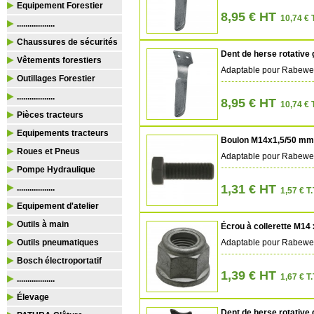
Equipement Forestier
8,95 € HT
10,74 € 
..................
Chaussures de sécurités
Dent de herse rotative
Vêtements forestiers
Adaptable pour Rabew
Outillages Forestier
..................
8,95 € HT
10,74 € 
Pièces tracteurs
Equipements tracteurs
Boulon M14x1,5/50 m
Roues et Pneus
Adaptable pour Rabew
Pompe Hydraulique
1,31 € HT
..................
1,57 € T.
Equipement d'atelier
Outils à main
Écrou à collerette M14
Outils pneumatiques
Adaptable pour Rabew
Bosch électroportatif
1,39 € HT
1,67 € T.
..................
Élevage
Dent de herse rotative 