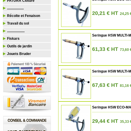
PATURA Clôture
...................
20,21 € HT
24,25 
Récolte et Fenaison
Travail du sol
....................
Seringue HSW MULTI-M
Fiskars
Outils de jardin
61,33 € HT
73,60 
Jouets Bruder
Seringue HSW MULTI-M
67,63 € HT
81,16 
Seringue HSW ECO-MATI
29,44 € HT
35,33 