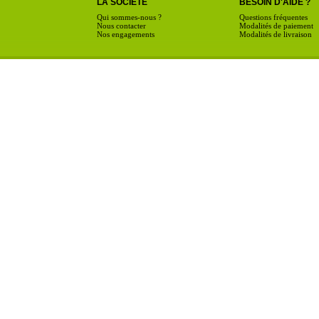
LA SOCIÉTÉ
BESOIN D'AIDE ?
Qui sommes-nous ?
Questions fréquentes
Nous contacter
Modalités de paiement
Nos engagements
Modalités de livraison