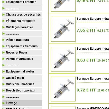
6,49 € HT
7,79 € T.
Equipement Forestier
..................
Chaussures de sécurités
Seringue Europro métal
Vêtements forestiers
Outillages Forestier
7,65 € HT
9,18 € T.
..................
Pièces tracteurs
Equipements tracteurs
Seringue Europro métal
Roues et Pneus
Pompe Hydraulique
8,63 € HT
10,36 € 
..................
Equipement d'atelier
Outils à main
Seringue Europro métal
Outils pneumatiques
9,72 € HT
Bosch électroportatif
11,66 € 
..................
Élevage
Seringue HSW ECO-MATI