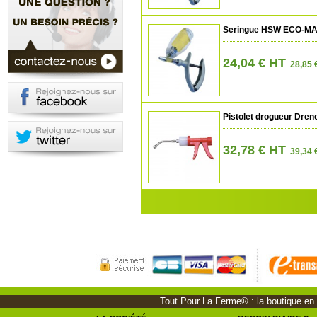
Seringue HSW ECO-MATI
24,04 € HT
28,85 
Pistolet drogueur Dren
32,78 € HT
39,34 
Tout Pour La Ferme® : la boutique en li