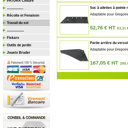
PATURA Clôture
Soc à ailettes à pointe
...................
Adaptable pour Gregoir
Récolte et Fenaison
Travail du sol
52,76 € HT
63,31 
....................
Fiskars
Partie arrière du versoi
Outils de jardin
Adaptable pour Gregoir
Jouets Bruder
167,05 € HT
200,4