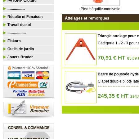
PATURA Clôture
...................
Pied béquille manivelle
Récolte et Fenaison
Attelages et remorques
Travail du sol
....................
Triangle attelage pour 
Fiskars
Catégorie 1 - 2 - 3 pour
Outils de jardin
70,91 € HT
Jouets Bruder
85,09 
Barre de poussée hydra
Clapet double piloté laté
245,35 € HT
294,4