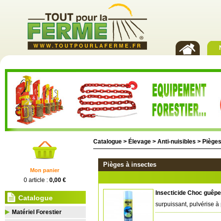
Catalogue >
Élevage
>
Anti-nuisibles
>
Pièges
Pièges à insectes
Mon panier
0 article :
0,00 €
Insecticide Choc guêpe
Catalogue
surpuissant, pulvérise à
Matériel Forestier