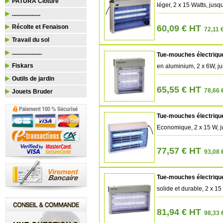
PATURA Clôture
léger, 2 x 15 Watts, jusq
...................
Récolte et Fenaison
60,09 € HT
72,11 €
Travail du sol
....................
Tue-mouches électrique
Fiskars
en aluminium, 2 x 6W, j
Outils de jardin
65,55 € HT
78,66 
Jouets Bruder
Tue-mouches électrique
Economique, 2 x 15 W, 
77,57 € HT
93,08 
Tue-mouches électrique
solide et durable, 2 x 15
81,94 € HT
98,33 