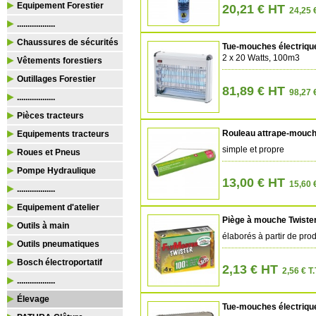
Equipement Forestier
20,21 € HT
24,25 
..................
Chaussures de sécurités
Tue-mouches électriq
2 x 20 Watts, 100m3
Vêtements forestiers
Outillages Forestier
81,89 € HT
98,27 
..................
Pièces tracteurs
Rouleau attrape-mouch
Equipements tracteurs
simple et propre
Roues et Pneus
Pompe Hydraulique
13,00 € HT
15,60 
..................
Equipement d'atelier
Piège à mouche Twister
Outils à main
élaborés à partir de prod
Outils pneumatiques
Bosch électroportatif
2,13 € HT
2,56 € T.
..................
Élevage
Tue-mouches électrique