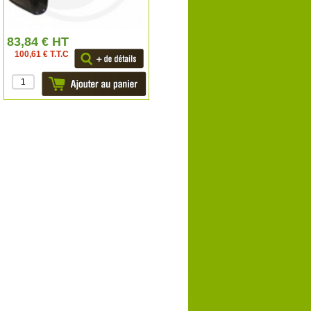
83,84 € HT
100,61 € T.T.C