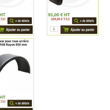
 HT
91,00 € HT
T.T.C
109,20 € T.T.C
ue pour roue arrière
-R48 Rayon 950 mm
 HT
.T.C