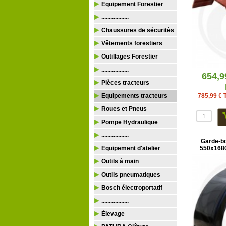
Equipement Forestier
..................
Chaussures de sécurités
Vêtements forestiers
Outillages Forestier
..................
654,9
Pièces tracteurs
Equipements tracteurs
785,99 € T
Roues et Pneus
Pompe Hydraulique
..................
Garde-bo
Equipement d'atelier
550x168
Outils à main
Outils pneumatiques
Bosch électroportatif
..................
Élevage