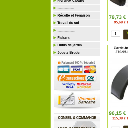
PATURA Clôture
...................
Récolte et Fenaison
79,73 €
95,68 € 
Travail du sol
....................
Fiskars
Outils de jardin
Garde-bo
270/95
Jouets Bruder
96,15 €
115,38 € T