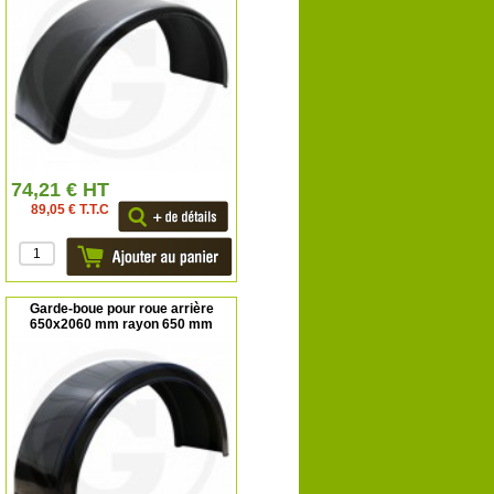
74,21 € HT
89,05 € T.T.C
Garde-boue pour roue arrière
650x2060 mm rayon 650 mm