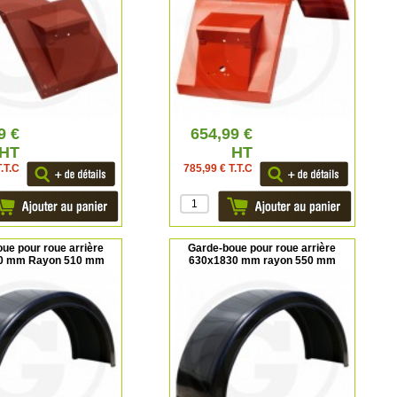
9 €
654,99 €
HT
HT
.T.C
785,99 € T.T.C
ue pour roue arrière
Garde-boue pour roue arrière
0 mm Rayon 510 mm
630x1830 mm rayon 550 mm