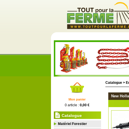
Catalogue >
E
New Holl
Mon panier
0 article :
0,00 €
Catalogue
Matériel Forestier