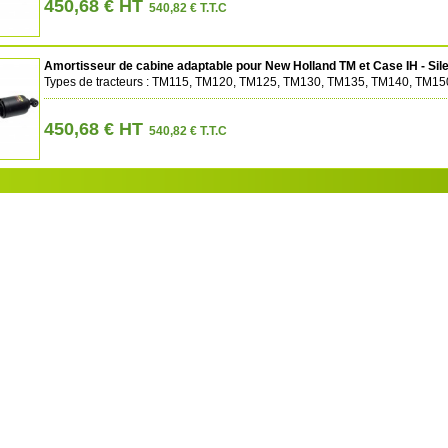
450,68 € HT
540,82 € T.T.C
Amortisseur de cabine adaptable pour New Holland TM et Case IH - Sile
Types de tracteurs : TM115, TM120, TM125, TM130, TM135, TM140, TM1
450,68 € HT
540,82 € T.T.C