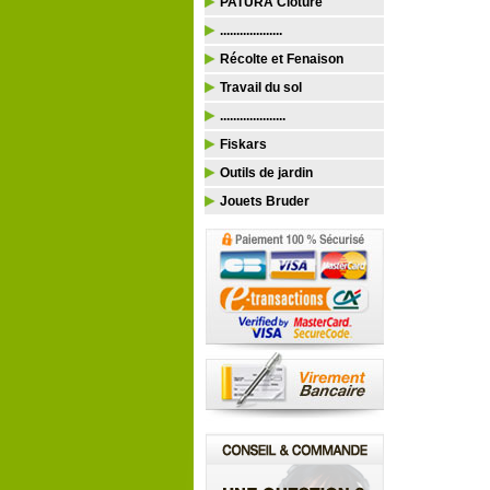
PATURA Clôture
...................
Récolte et Fenaison
Travail du sol
....................
Fiskars
Outils de jardin
Jouets Bruder