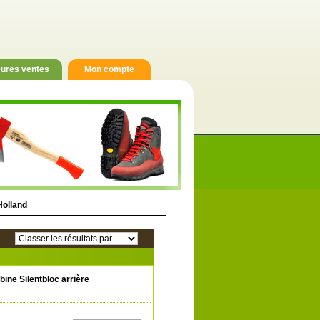
eures ventes
Mon compte
olland
ine Silentbloc arrière