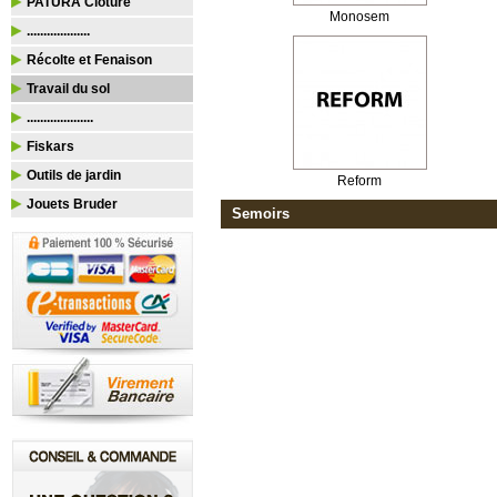
PATURA Clôture
Monosem
...................
Récolte et Fenaison
Travail du sol
....................
Fiskars
Outils de jardin
Reform
Jouets Bruder
Semoirs