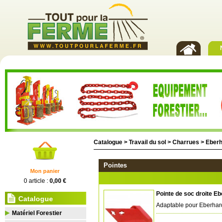
Catalogue >
Travail du sol
>
Charrues
>
Eberh
Pointes
Mon panier
0 article :
0,00 €
Pointe de soc droite E
Catalogue
Adaptable pour Eberhar
Matériel Forestier