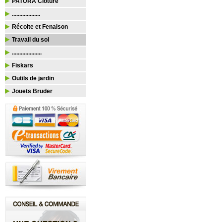
PATURA Clôture
...................
Récolte et Fenaison
Travail du sol
....................
Fiskars
Outils de jardin
Jouets Bruder