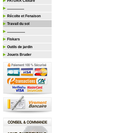
PATURA Clôture
...................
Récolte et Fenaison
Travail du sol
....................
Fiskars
Outils de jardin
Jouets Bruder