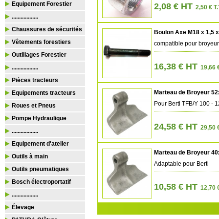
Equipement Forestier
2,08 € HT
2,50 € T.
..................
Chaussures de sécurités
Boulon Axe M18 x 1,5 x
Vêtements forestiers
compatible pour broyeu
Outillages Forestier
16,38 € HT
..................
19,66 
Pièces tracteurs
Marteau de Broyeur 52
Equipements tracteurs
Pour Berti TFB/Y 100 - 1
Roues et Pneus
Pompe Hydraulique
24,58 € HT
29,50 
..................
Equipement d'atelier
Marteau de Broyeur 40
Outils à main
Adaptable pour Berti
Outils pneumatiques
Bosch électroportatif
10,58 € HT
12,70 
..................
Élevage