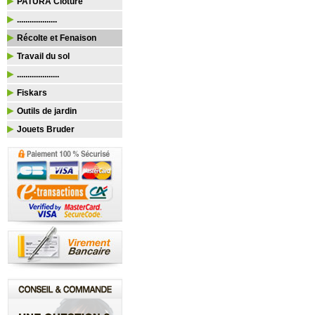
PATURA Clôture
...................
Récolte et Fenaison
Travail du sol
....................
Fiskars
Outils de jardin
Jouets Bruder