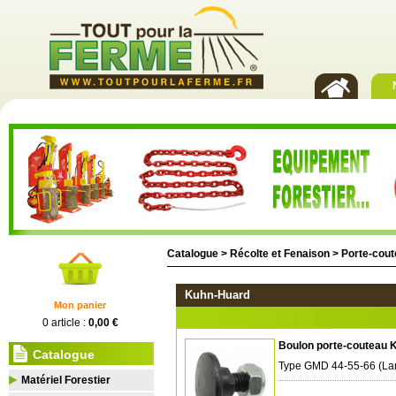
Catalogue >
Récolte et Fenaison
>
Porte-cou
Kuhn-Huard
Mon panier
0 article :
0,00 €
Boulon porte-couteau 
Catalogue
Type GMD 44-55-66 (Lam
Matériel Forestier