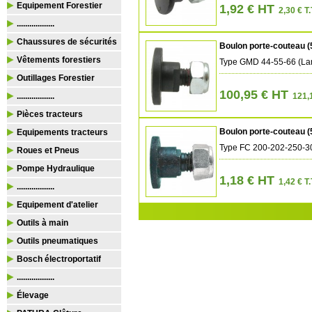
Equipement Forestier
1,92 € HT
2,30 € T.
..................
Chaussures de sécurités
Boulon porte-couteau 
Vêtements forestiers
Type GMD 44-55-66 (Lam
Outillages Forestier
100,95 € HT
..................
121,1
Pièces tracteurs
Boulon porte-couteau 
Equipements tracteurs
Type FC 200-202-250-30
Roues et Pneus
Pompe Hydraulique
1,18 € HT
1,42 € T.
..................
Equipement d'atelier
Outils à main
Outils pneumatiques
Bosch électroportatif
..................
Élevage