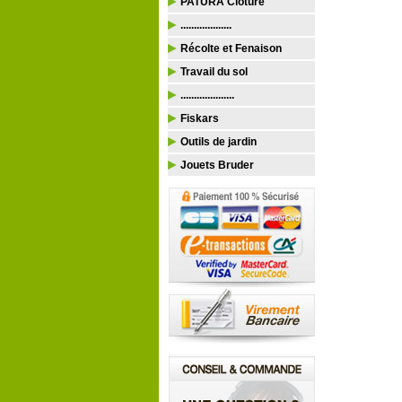
PATURA Clôture
...................
Récolte et Fenaison
Travail du sol
....................
Fiskars
Outils de jardin
Jouets Bruder