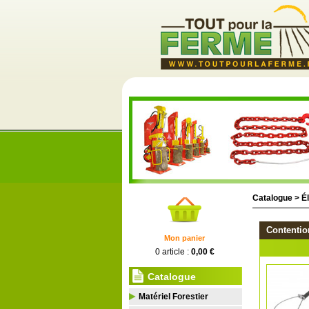
Catalogue >
É
Contentio
Mon panier
0 article :
0,00 €
Catalogue
Matériel Forestier