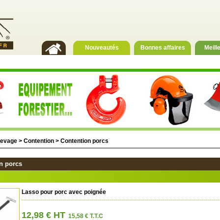
Nouveautés
Bonnes affaires
Meill
levage
>
Contention
>
Contention porcs
n porcs
Lasso pour porc avec poignée
12,98 € HT
15,58 € T.T.C