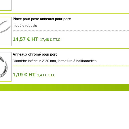
Pince pour pose anneaux pour porc
modèle robuste
14,57 € HT
17,48 € T.T.C
Anneaux chromé pour porc
Diamètre intérieur Ø 30 mm, fermeture à baillonnettes
1,19 € HT
1,43 € T.T.C