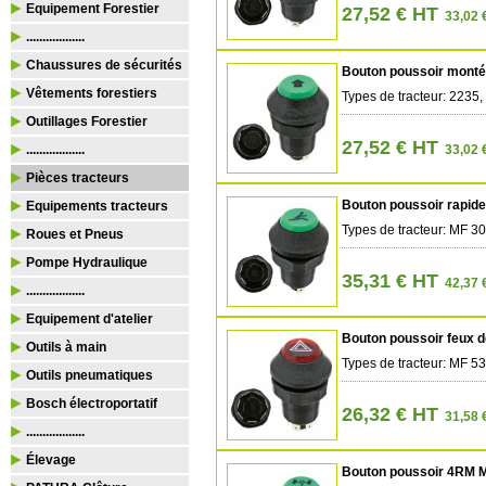
Equipement Forestier
27,52 € HT
33,02 
..................
Chaussures de sécurités
Bouton poussoir mont
Vêtements forestiers
Types de tracteur: 2235
Outillages Forestier
27,52 € HT
..................
33,02 
Pièces tracteurs
Bouton poussoir rapid
Equipements tracteurs
Types de tracteur: MF 3
Roues et Pneus
Pompe Hydraulique
35,31 € HT
42,37 
..................
Equipement d'atelier
Bouton poussoir feux 
Outils à main
Types de tracteur: MF 53
Outils pneumatiques
Bosch électroportatif
26,32 € HT
31,58 
..................
Élevage
Bouton poussoir 4RM 