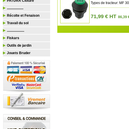
PATURA Clôture
Types de tracteur: MF 3
...................
Récolte et Fenaison
71,99 € HT
86,39 
Travail du sol
....................
Fiskars
Outils de jardin
Jouets Bruder