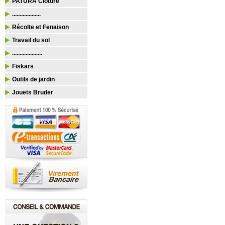
PATURA Clôture
...................
Récolte et Fenaison
Travail du sol
....................
Fiskars
Outils de jardin
Jouets Bruder