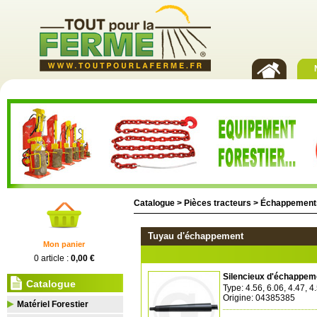
Catalogue >
Pièces tracteurs
>
Échappement
Tuyau d'échappement
Mon panier
0 article :
0,00 €
Silencieux d'échappem
Catalogue
Type: 4.56, 6.06, 4.47, 4.
Origine: 04385385
Matériel Forestier