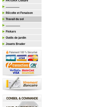
PATURA Clôture
...................
Récolte et Fenaison
Travail du sol
....................
Fiskars
Outils de jardin
Jouets Bruder