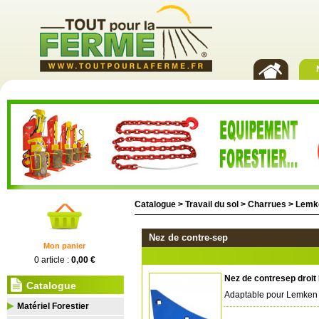
Catalogue >
Travail du sol
>
Charrues
>
Lemk
Nez de contre-sep
Mon panier
0 article :
0,00 €
Nez de contresep droi
Catalogue
Adaptable pour Lemken
Matériel Forestier