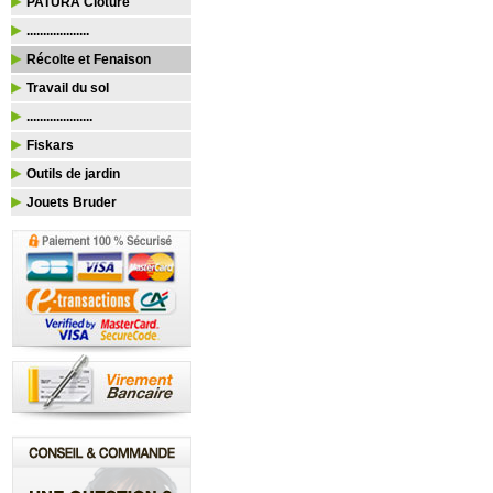
PATURA Clôture
...................
Récolte et Fenaison
Travail du sol
....................
Fiskars
Outils de jardin
Jouets Bruder