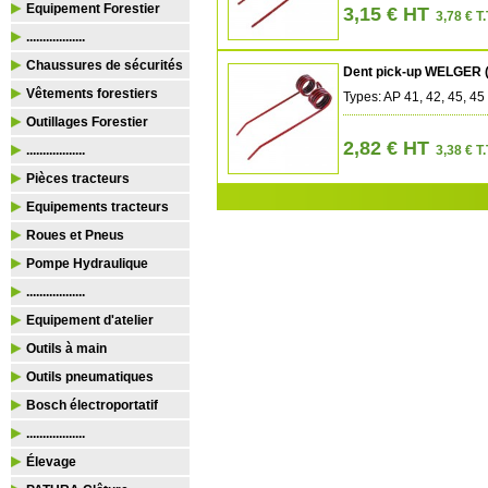
Equipement Forestier
3,15 € HT
3,78 € T.
..................
Chaussures de sécurités
Dent pick-up WELGER 
Vêtements forestiers
Types: AP 41, 42, 45, 45
Outillages Forestier
2,82 € HT
..................
3,38 € T.
Pièces tracteurs
Equipements tracteurs
Roues et Pneus
Pompe Hydraulique
..................
Equipement d'atelier
Outils à main
Outils pneumatiques
Bosch électroportatif
..................
Élevage