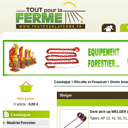
Catalogue >
Récolte et Fenaison
>
Dents fena
Welger
Mon panier
0 article :
0,00 €
Dent pick-up WELGER 
Catalogue
Types: AP 12, 41, 50, 51
Matériel Forestier