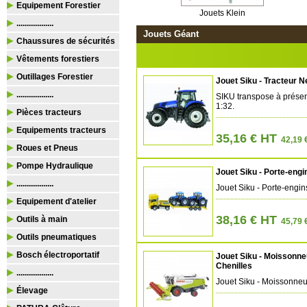
Equipement Forestier
Jouets Klein
..................
Jouets Géant
Chaussures de sécurités
Vêtements forestiers
Outillages Forestier
Jouet Siku - Tracteur 
..................
SIKU transpose à présent
1:32.
Pièces tracteurs
Equipements tracteurs
35,16 € HT
42,19 
Roues et Pneus
Pompe Hydraulique
Jouet Siku - Porte-eng
..................
Jouet Siku - Porte-engi
Equipement d'atelier
38,16 € HT
Outils à main
45,79 
Outils pneumatiques
Bosch électroportatif
Jouet Siku - Moissonneu
Chenilles
..................
Jouet Siku - Moissonne
Élevage