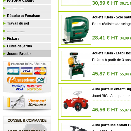
PATURA Clôture
30,59 € HT
36,71 
...................
Récolte et Fenaison
Jouets Klein - Scie sau
Travail du sol
Bruits réalistes de sciag
....................
28,41 € HT
34,09 
Fiskars
Outils de jardin
Jouets Klein - Etabli bo
Jouets Bruder
Enfants à partir de 3 an
45,87 € HT
55,04 
Auto porteur enfant Big
Jouet BIG - Auto porteur
46,56 € HT
55,87 
Auto porteuse enfant B