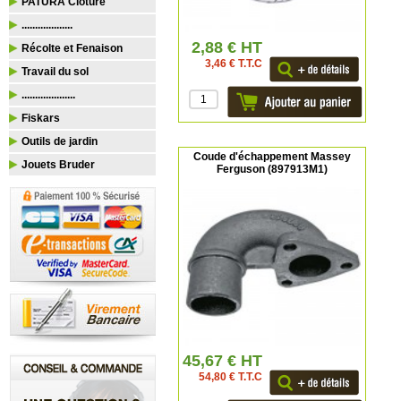
PATURA Clôture
...................
2,88 € HT
Récolte et Fenaison
3,46 € T.T.C
Travail du sol
....................
Fiskars
Outils de jardin
Coude d'échappement Massey
Jouets Bruder
Ferguson (897913M1)
45,67 € HT
54,80 € T.T.C