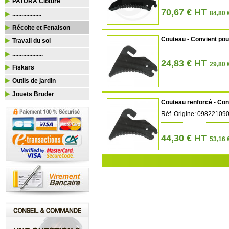
PATURA Clôture
70,67 € HT
84,80 
...................
Récolte et Fenaison
Couteau - Convient pou
Travail du sol
....................
24,83 € HT
29,80 
Fiskars
Outils de jardin
Jouets Bruder
Couteau renforcé - Con
Réf. Origine: 09822109
44,30 € HT
53,16 