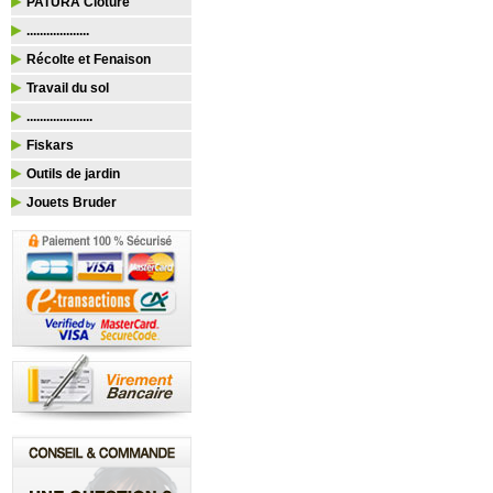
PATURA Clôture
...................
Récolte et Fenaison
Travail du sol
....................
Fiskars
Outils de jardin
Jouets Bruder