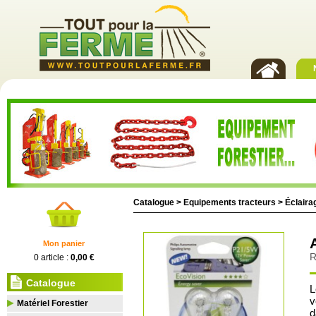
Catalogue >
Equipements tracteurs
>
Éclairag
Mon panier
R
0 article :
0,00 €
Catalogue
L
v
Matériel Forestier
d