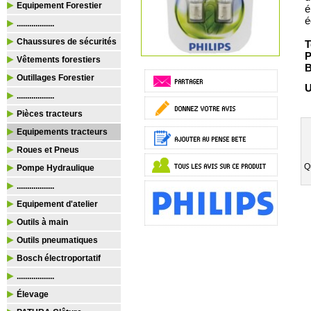
Equipement Forestier
é
é
..................
Chaussures de sécurités
T
P
Vêtements forestiers
B
Outillages Forestier
U
..................
Pièces tracteurs
Equipements tracteurs
Roues et Pneus
Q
Pompe Hydraulique
..................
Equipement d'atelier
Outils à main
Outils pneumatiques
Bosch électroportatif
..................
Élevage