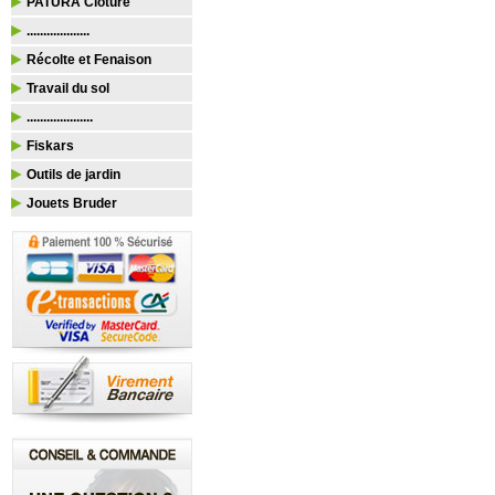
PATURA Clôture
...................
Récolte et Fenaison
Travail du sol
....................
Fiskars
Outils de jardin
Jouets Bruder