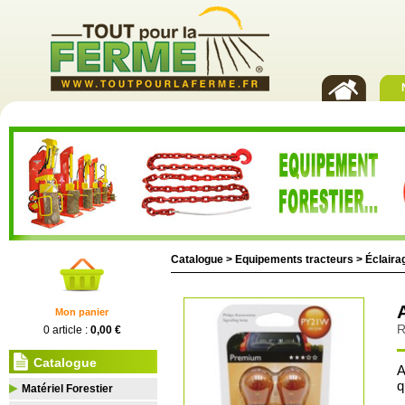
Catalogue >
Equipements tracteurs
>
Éclairag
Mon panier
R
0 article :
0,00 €
Catalogue
A
q
Matériel Forestier