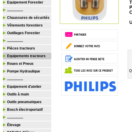
T
Equipement Forestier
P
..................
C
Chaussures de sécurités
U
Vêtements forestiers
Outillages Forestier
..................
Pièces tracteurs
Equipements tracteurs
Roues et Pneus
Q
Pompe Hydraulique
..................
Equipement d'atelier
Outils à main
Outils pneumatiques
Bosch électroportatif
..................
Élevage