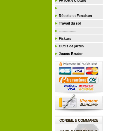
PATURA Clôture
...................
Récolte et Fenaison
Travail du sol
....................
Fiskars
Outils de jardin
Jouets Bruder