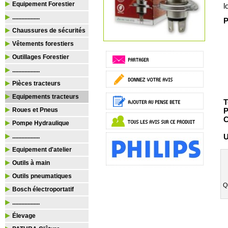
Equipement Forestier
l
..................
P
Chaussures de sécurités
Vêtements forestiers
Outillages Forestier
..................
Pièces tracteurs
Equipements tracteurs
T
Roues et Pneus
P
C
Pompe Hydraulique
U
..................
Equipement d'atelier
Outils à main
Outils pneumatiques
Q
Bosch électroportatif
..................
Élevage