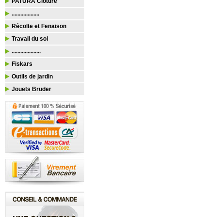
PATURA Clôture
...................
Récolte et Fenaison
Travail du sol
....................
Fiskars
Outils de jardin
Jouets Bruder