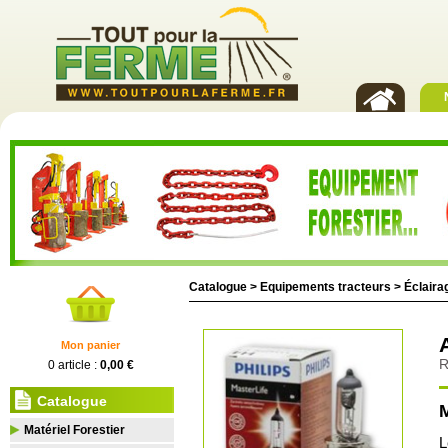
Catalogue >
Equipements tracteurs
>
Éclairag
Mon panier
R
0 article :
0,00 €
Catalogue
M
Matériel Forestier
L