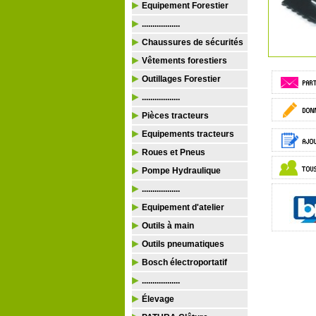
Equipement Forestier
..................
Chaussures de sécurités
Vêtements forestiers
Outillages Forestier
..................
Pièces tracteurs
Equipements tracteurs
Roues et Pneus
Pompe Hydraulique
..................
Equipement d'atelier
Outils à main
Outils pneumatiques
Bosch électroportatif
..................
Élevage