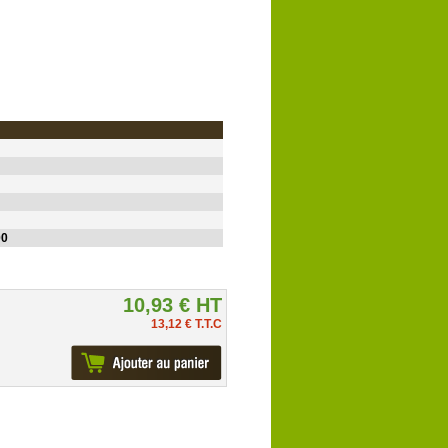
00
10,93 € HT
13,12 € T.T.C