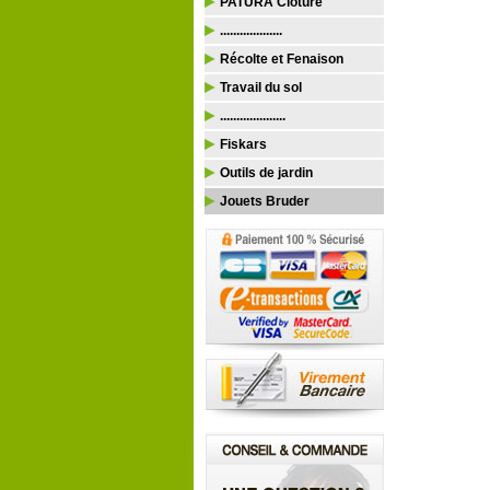
PATURA Clôture
...................
Récolte et Fenaison
Travail du sol
....................
Fiskars
Outils de jardin
Jouets Bruder