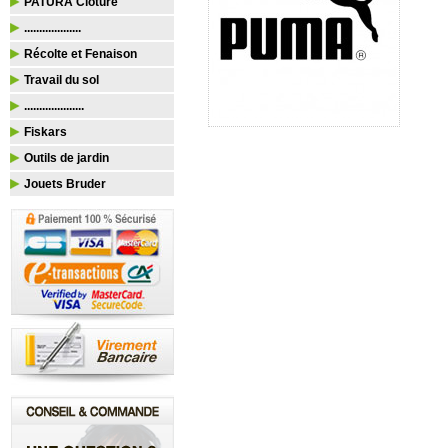
PATURA Clôture
...................
Récolte et Fenaison
Travail du sol
....................
Fiskars
Outils de jardin
Jouets Bruder