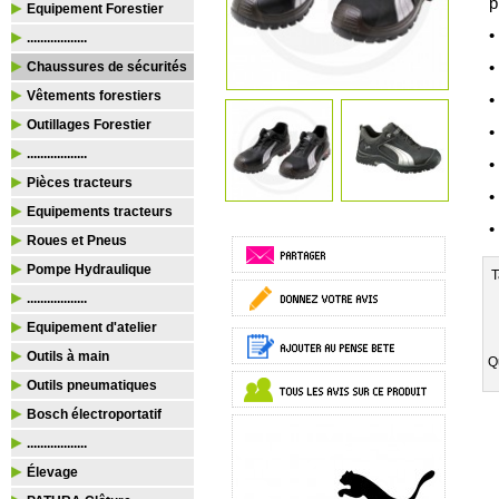
p
Equipement Forestier
•
..................
•
Chaussures de sécurités
Vêtements forestiers
•
Outillages Forestier
•
..................
•
Pièces tracteurs
•
Equipements tracteurs
•
Roues et Pneus
Pompe Hydraulique
T
..................
Equipement d'atelier
Outils à main
Q
Outils pneumatiques
Bosch électroportatif
..................
Élevage