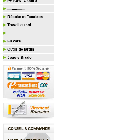
PATURA Clôture
...................
Récolte et Fenaison
Travail du sol
....................
Fiskars
Outils de jardin
Jouets Bruder