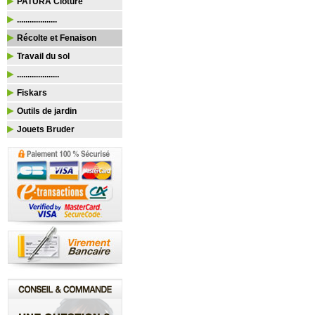
PATURA Clôture
...................
Récolte et Fenaison
Travail du sol
....................
Fiskars
Outils de jardin
Jouets Bruder