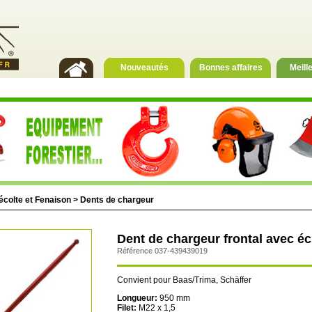
Nouveautés
Bonnes affaires
Meill
écolte et Fenaison
>
Dents de chargeur
Dent de chargeur frontal avec 
Référence 037-439439019
Convient pour Baas/Trima, Schäffer
Longueur:
950 mm
Filet:
M22 x 1,5