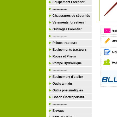
Equipement Forestier
..................
Chaussures de sécurités
Vêtements forestiers
Outillages Forestier
..................
Pièces tracteurs
Equipements tracteurs
Roues et Pneus
Pompe Hydraulique
..................
Equipement d'atelier
Outils à main
Outils pneumatiques
Bosch électroportatif
..................
Élevage