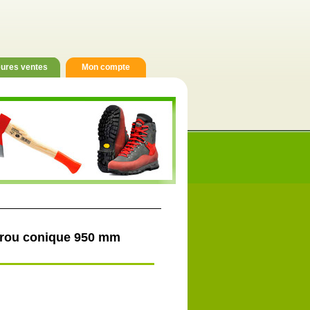
eures ventes
Mon compte
écrou conique 950 mm