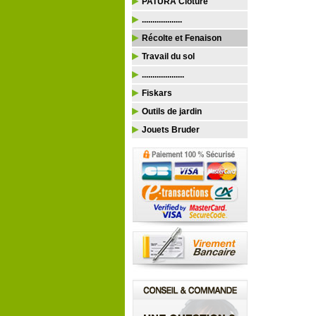
PATURA Clôture
...................
Récolte et Fenaison
Travail du sol
....................
Fiskars
Outils de jardin
Jouets Bruder