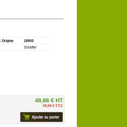
. Origine
18950
Schäffer
49,66 € HT
59,59 € T.T.C