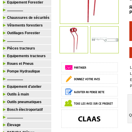
Equipement Forestier
R
..................
P
Chaussures de sécurités
Vêtements forestiers
Outillages Forestier
..................
Pièces tracteurs
Equipements tracteurs
Roues et Pneus
L
Pompe Hydraulique
L
..................
E
P
Equipement d'atelier
Outils à main
Outils pneumatiques
Bosch électroportatif
Q
..................
Élevage