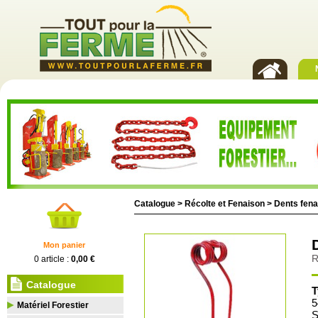
Catalogue >
Récolte et Fenaison
>
Dents fena
Mon panier
R
0 article :
0,00 €
Catalogue
T
5
Matériel Forestier
S