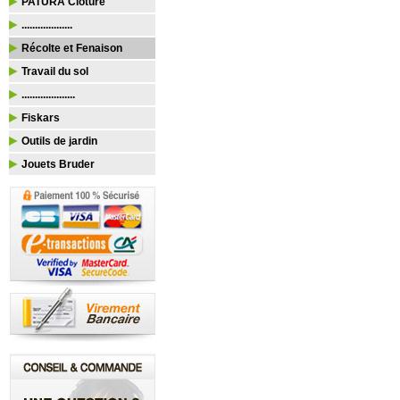
PATURA Clôture
...................
Récolte et Fenaison
Travail du sol
....................
Fiskars
Outils de jardin
Jouets Bruder