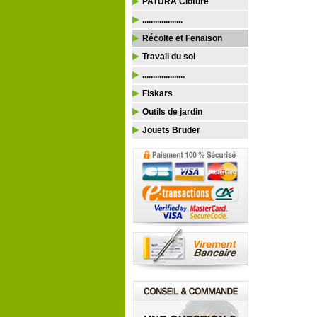
PATURA Clôture
...................
Récolte et Fenaison
Travail du sol
....................
Fiskars
Outils de jardin
Jouets Bruder