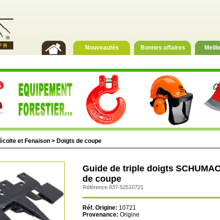
Nouveautés
Bonnes affaires
Meill
écolte et Fenaison
>
Doigts de coupe
Guide de triple doigts SCHUMA
de coupe
Référence 037-52510721
Réf. Origine:
10721
Provenance:
Origine