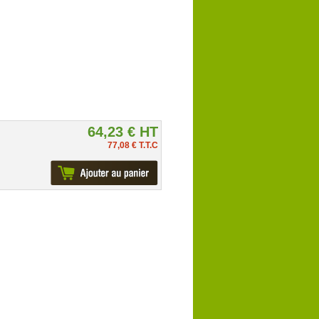
64,23 € HT
77,08 € T.T.C