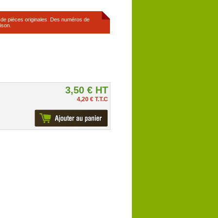
s de pièces originales. Des numéros de
ison.
3,50 € HT
4,20 € T.T.C