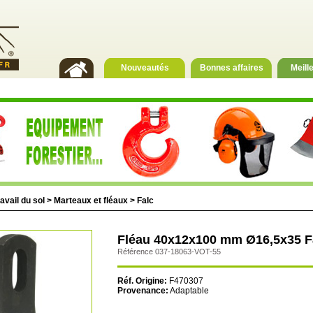
Nouveautés
Bonnes affaires
Meill
avail du sol
>
Marteaux et fléaux
>
Falc
Fléau 40x12x100 mm Ø16,5x35 Fa
Référence 037-18063-VOT-55
Réf. Origine:
F470307
Provenance:
Adaptable