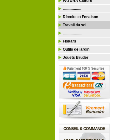
PATURA Clôture
...................
Récolte et Fenaison
Travail du sol
....................
Fiskars
Outils de jardin
Jouets Bruder