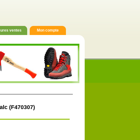
eures ventes
Mon compte
lc (F470307)