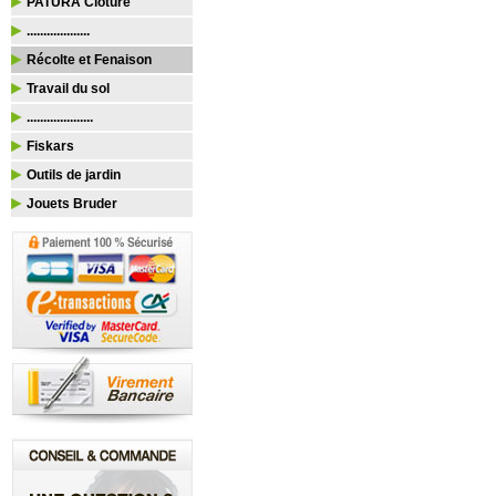
PATURA Clôture
...................
Récolte et Fenaison
Travail du sol
....................
Fiskars
Outils de jardin
Jouets Bruder