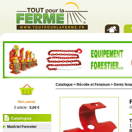
Catalogue >
Récolte et Fenaison
>
Dents fena
Mon panier
R
0 article :
0,00 €
Catalogue
T
1
Matériel Forestier
R