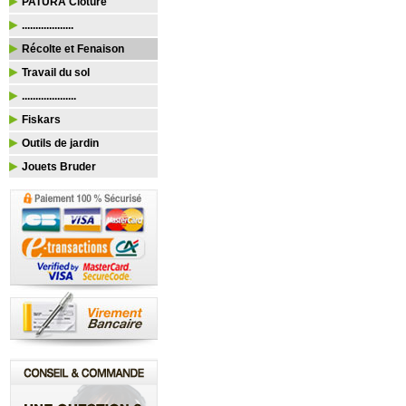
PATURA Clôture
...................
Récolte et Fenaison
Travail du sol
....................
Fiskars
Outils de jardin
Jouets Bruder