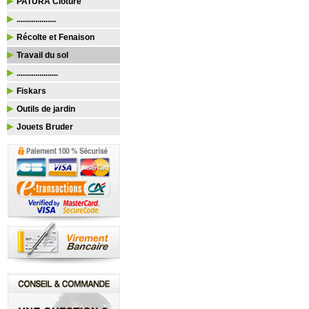
PATURA Clôture
...................
Récolte et Fenaison
Travail du sol
....................
Fiskars
Outils de jardin
Jouets Bruder