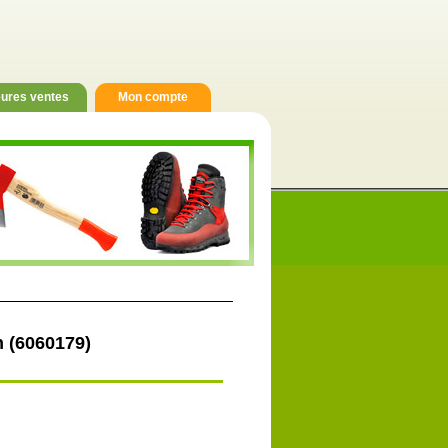
eures ventes
Mon compte
 (6060179)