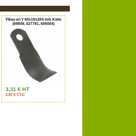
Fléau en Y 60x10x204 mm Kuhn
(69849, 027781, 606004)
3,31 € HT
3,97 € T.T.C