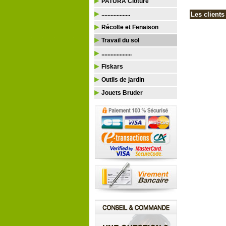
PATURA Clôture
...................
Les clients
Récolte et Fenaison
Travail du sol
....................
Fiskars
Outils de jardin
Jouets Bruder