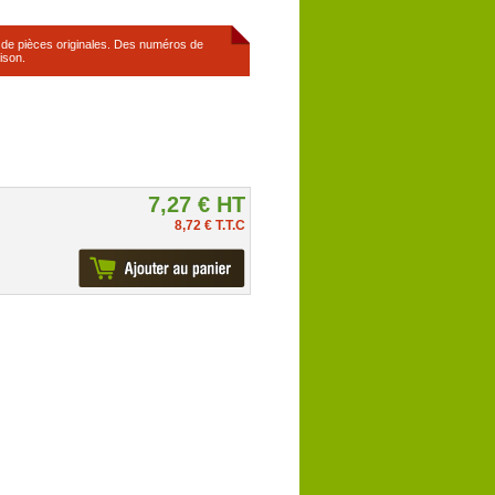
s de pièces originales. Des numéros de
ison.
7,27 € HT
8,72 € T.T.C