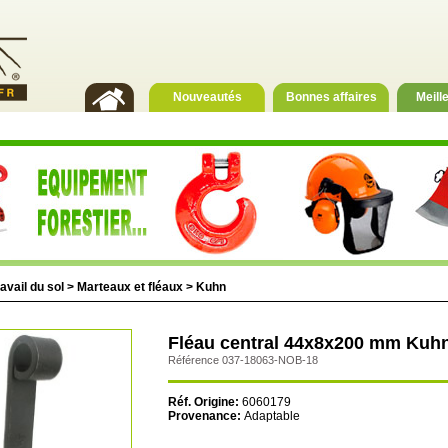
Nouveautés
Bonnes affaires
Meill
avail du sol
>
Marteaux et fléaux
>
Kuhn
Fléau central 44x8x200 mm Kuhn
Référence 037-18063-NOB-18
Réf. Origine:
6060179
Provenance:
Adaptable