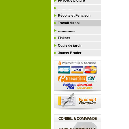
PATURA Clôture
...................
Récolte et Fenaison
Travail du sol
....................
Fiskars
Outils de jardin
Jouets Bruder