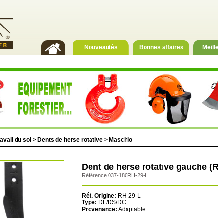
Nouveautés
Bonnes affaires
Meill
avail du sol
>
Dents de herse rotative
>
Maschio
Dent de herse rotative gauche (
Référence 037-180RH-29-L
Réf. Origine:
RH-29-L
Type:
DL/DS/DC
Provenance:
Adaptable