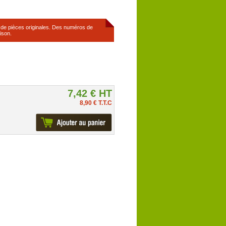
s de pièces originales. Des numéros de
ison.
7,42 € HT
8,90 € T.T.C