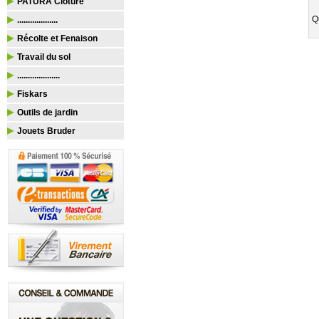
PATURA Clôture
Q
...................
Récolte et Fenaison
Travail du sol
....................
Fiskars
Outils de jardin
Jouets Bruder