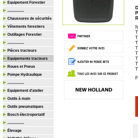
Equipement Forestier
D
..................
P
R
Chaussures de sécurités
Vêtements forestiers
N
T
Outillages Forestier
T
T
..................
T
Pièces tracteurs
T
T
Equipements tracteurs
T
Roues et Pneus
T
Pompe Hydraulique
F
..................
Equipement d'atelier
Outils à main
Outils pneumatiques
Bosch électroportatif
..................
Élevage