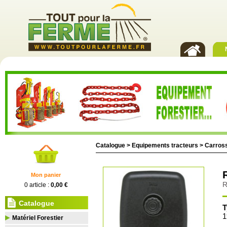
Catalogue >
Equipements tracteurs
>
Carross
Mon panier
R
0 article :
0,00 €
Catalogue
T
1
Matériel Forestier