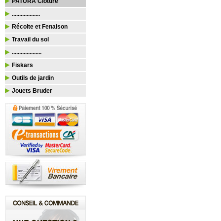
PATURA Clôture
...................
Récolte et Fenaison
Travail du sol
....................
Fiskars
Outils de jardin
Jouets Bruder