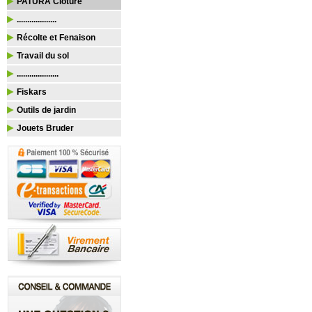
PATURA Clôture
...................
Récolte et Fenaison
Travail du sol
....................
Fiskars
Outils de jardin
Jouets Bruder