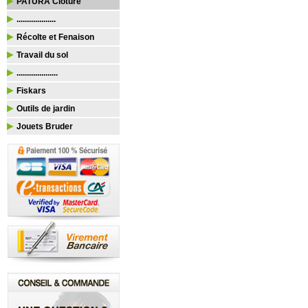
PATURA Clôture
...................
Récolte et Fenaison
Travail du sol
....................
Fiskars
Outils de jardin
Jouets Bruder