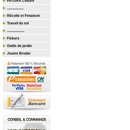
PATURA Clôture
...................
Récolte et Fenaison
Travail du sol
....................
Fiskars
Outils de jardin
Jouets Bruder