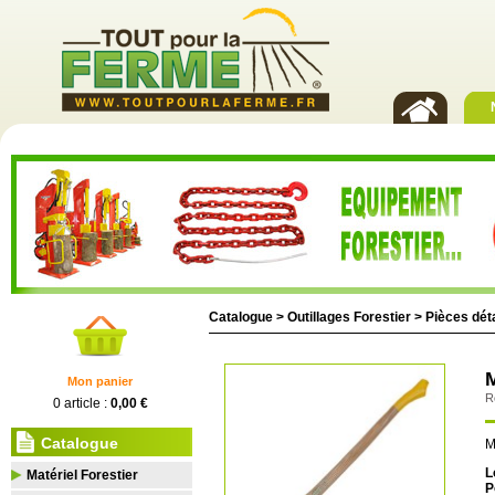
Catalogue >
Outillages Forestier
>
Pièces dé
Mon panier
R
0 article :
0,00 €
Catalogue
M
L
Matériel Forestier
P