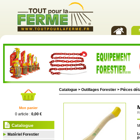
Catalogue >
Outillages Forestier
>
Pièces dé
Mon panier
R
0 article :
0,00 €
Catalogue
M
L
Matériel Forestier
P