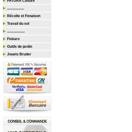
PATURA Clôture
...................
Récolte et Fenaison
Travail du sol
....................
Fiskars
Outils de jardin
Jouets Bruder