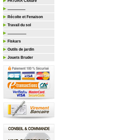
PATURA Clôture
...................
Récolte et Fenaison
Travail du sol
....................
Fiskars
Outils de jardin
Jouets Bruder