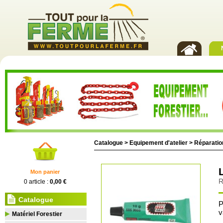
Catalogue >
Equipement d'atelier
>
Réparatio
Mon panier
R
0 article :
0,00 €
Catalogue
P
v
Matériel Forestier