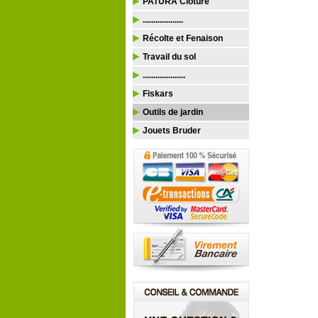
PATURA Clôture
...................
Récolte et Fenaison
Travail du sol
....................
Fiskars
Outils de jardin
Jouets Bruder