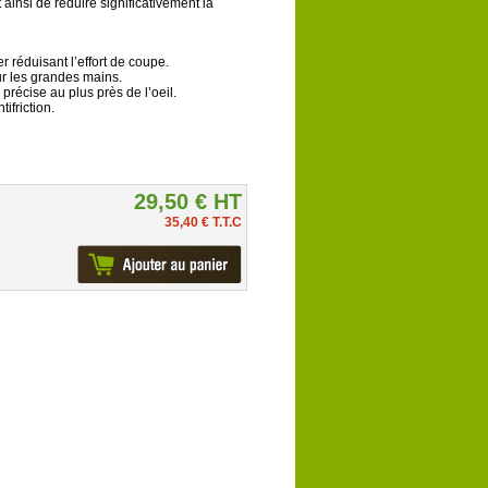
t ainsi de réduire significativement la
r réduisant l’effort de coupe.
r les grandes mains.
précise au plus près de l’oeil.
ifriction.
29,50 € HT
35,40 € T.T.C