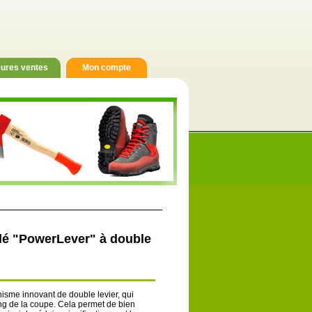
eures ventes
Mon compte
ulé "PowerLever" à double
sme innovant de double levier, qui
ong de la coupe. Cela permet de bien