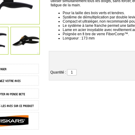
utiliser simultanément tous les doigts, sans forcer, e
fatigue de la main.
Pour la taille des bois verts et tendres.
Système de démultiplication par double levie
Compact et ultraléger, non recommandé pou
Le système à lame franche permet une taille 
Lame en acier inoydable avec revêtement ant
Poignée en fi bre de verre FiberComp™.
Longueur : 173 mm
Quantité :