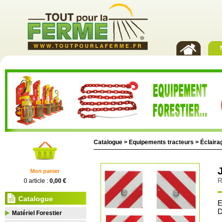
Catalogue >
Equipements tracteurs
>
Éclairag
Mon panier
R
0 article :
0,00 €
Catalogue
E
D
Matériel Forestier