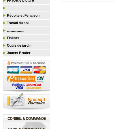
PATURA Clôture
...................
Récolte et Fenaison
Travail du sol
....................
Fiskars
Outils de jardin
Jouets Bruder