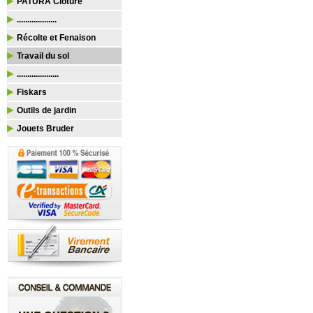
PATURA Clôture
...................
Récolte et Fenaison
Travail du sol
....................
Fiskars
Outils de jardin
Jouets Bruder